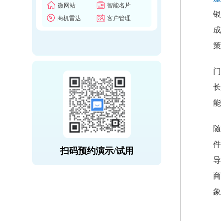
微网站
智能名片
银
商机雷达
客户管理
成
策
门
长
能
随
件
扫码预约演示/试用
导
商
象