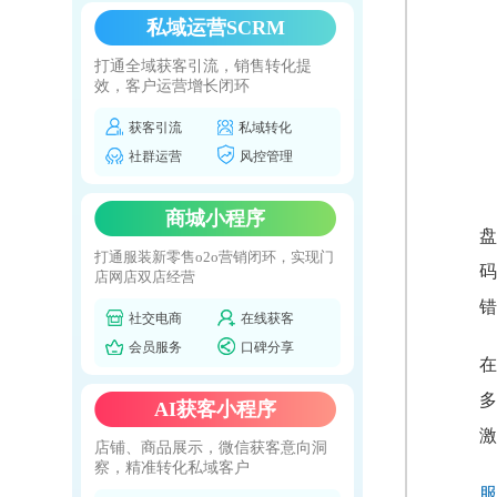
私域运营SCRM
打通全域获客引流，销售转化提
效，客户运营增长闭环
获客引流
私域转化
社群运营
风控管理
商城小程序
盘
打通服装新零售o2o营销闭环，实现门
码
店网店双店经营
错
社交电商
在线获客
会员服务
口碑分享
在
多
AI获客小程序
激
店铺、商品展示，微信获客意向洞
察，精准转化私域客户
服