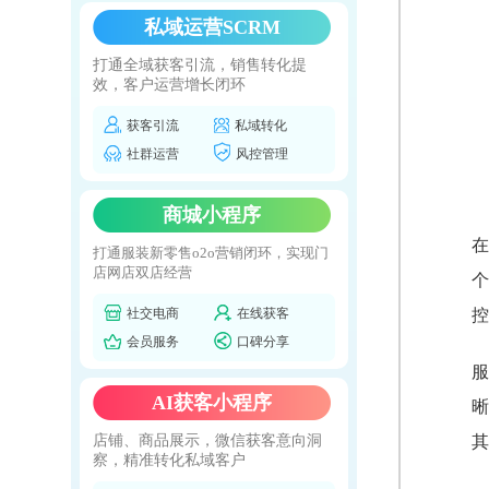
私域运营SCRM
打通全域获客引流，销售转化提
效，客户运营增长闭环
获客引流
私域转化
社群运营
风控管理
商城小程序
在
打通服装新零售o2o营销闭环，实现门
店网店双店经营
个
社交电商
在线获客
控
会员服务
口碑分享
服
AI获客小程序
晰
店铺、商品展示，微信获客意向洞
其
察，精准转化私域客户