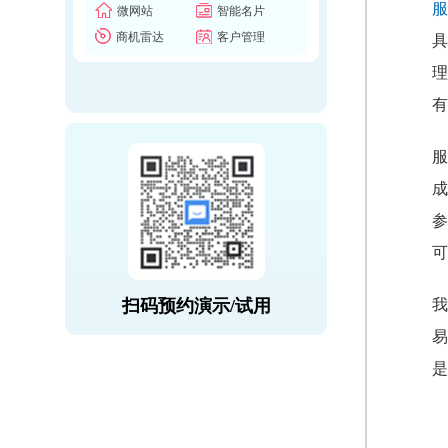
服
微网站
智能名片
商机雷达
客户管理
具
理
有
服
成
参
可
扫码预约演示/试用
我
易
是