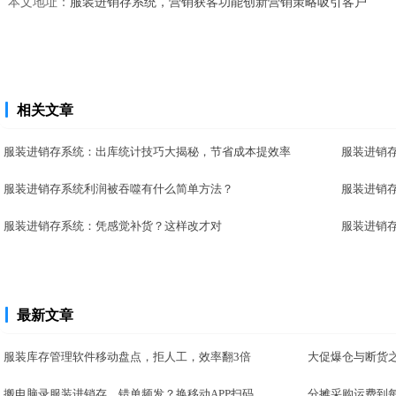
本文地址：
服装进销存系统，营销获客功能创新营销策略吸引客户
相关文章
服装进销存系统：出库统计技巧大揭秘，节省成本提效率
服装进销
服装进销存系统利润被吞噬有什么简单方法？
服装进销
服装进销存系统：凭感觉补货？这样改才对
服装进销
最新文章
服装库存管理软件移动盘点，拒人工，效率翻3倍
大促爆仓与断货之
搬电脑录服装进销存，错单频发？换移动APP扫码..
分摊采购运费到每