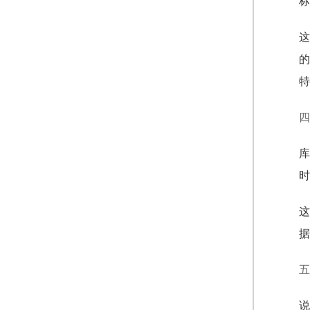
标
这
的
特
四
库
时
这
据
五
说