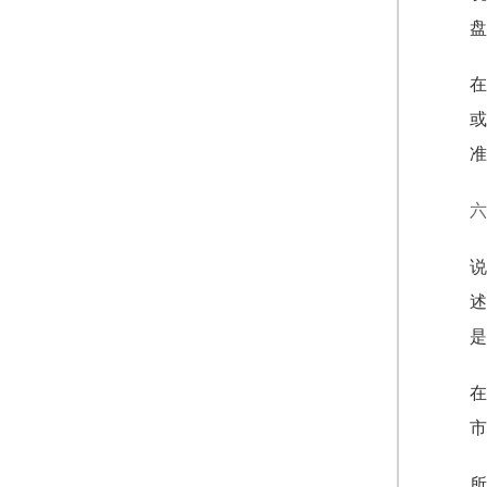
盘
在
或
准
六
说
述
是
在
市
所