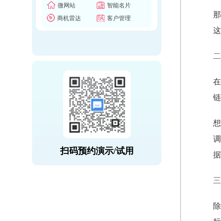
微网站
智能名片
那
商机雷达
客户管理
这
二
在
链
想
调
扫码预约演示/试用
据
三
除