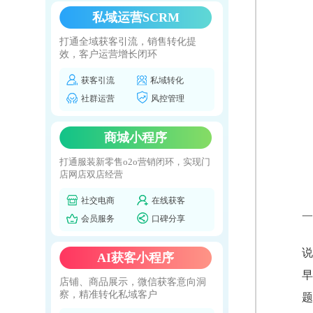
私域运营SCRM
打通全域获客引流，销售转化提
效，客户运营增长闭环
获客引流
私域转化
社群运营
风控管理
商城小程序
打通服装新零售o2o营销闭环，实现门
店网店双店经营
社交电商
在线获客
一
会员服务
口碑分享
说
AI获客小程序
早
店铺、商品展示，微信获客意向洞
察，精准转化私域客户
题