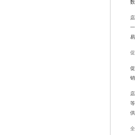
数
店
一
易
促
促
销
店
等
供
全