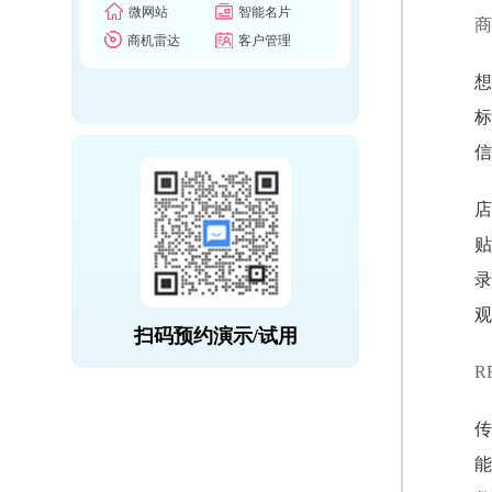
微网站
智能名片
商
商机雷达
客户管理
想
标
信
店
贴
录
观
扫码预约演示/试用
R
传
能