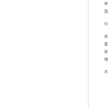
补
流
结
在
是
存
理
不