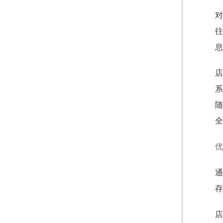
对
往
息
店
系
随
全
优
通
存
店