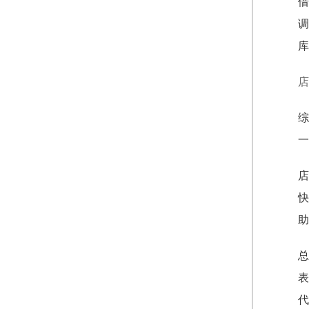
借
调
库
店
综
一
店
快
助
总
表
代