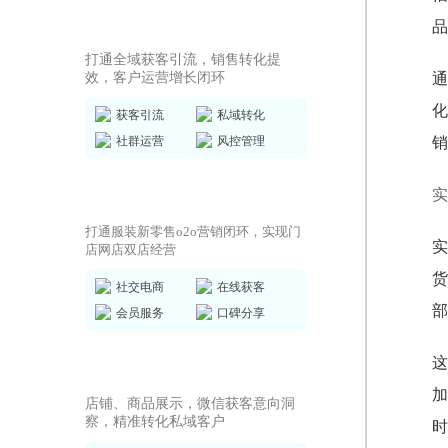
私域运营SCRM
品
打通全域获客引流，销售转化提
效，客户运营增长闭环
通
化
获客引流
私域转化
社群运营
风控管理
销
实
商城小程序
打通服装新零售o2o营销闭环，实现门
实
店网店双店经营
货
社交电商
在线获客
部
会员服务
口碑分享
这
AI获客小程序
加
店铺、商品展示，微信获客意向洞
察，精准转化私域客户
时