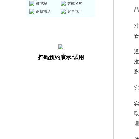
微网站
智能名片
品
商机雷达
客户管理
对
管
通
扫码预约演示/试用
准
影
实
实
取
理