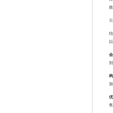
效
实
结
以
会
别
构
加
优
售