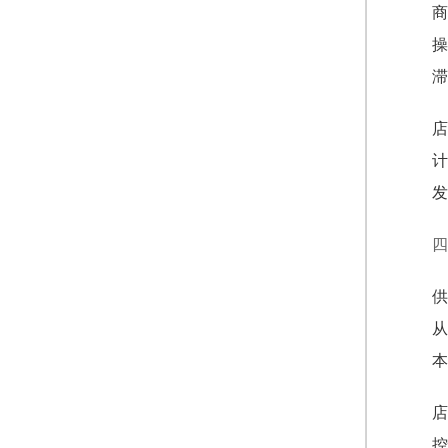
商
操
滞
店
计
发
四
供
从
本
店
控