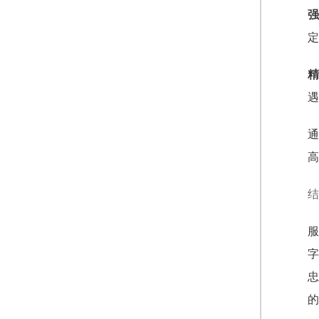
强
定
精
遇
通
高
结
服
字
忠
的