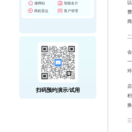
以
微网站
智能名片
商机雷达
客户管理
费
商
二
会
一
环
店
扫码预约演示/试用
积
换
三