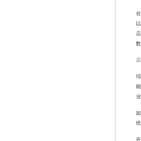
在
以
店
数
店
综
能
业
如
统
在