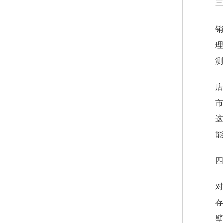
三
销
理
测
店
市
这
能
四
对
存
壁