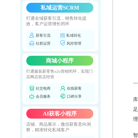
私域运营SCRM
打通全域获客引流，销售转化提
效，客户运营增长闭环
获客引流
私域转化
社群运营
风控管理
商城小程序
打通服装新零售o2o营销闭环，实现门
店网店双店经营
一
社交电商
在线获客
会员服务
口碑分享
库
足
AI获客小程序
理
店铺、商品展示，微信获客意向洞
察，精准转化私域客户
智