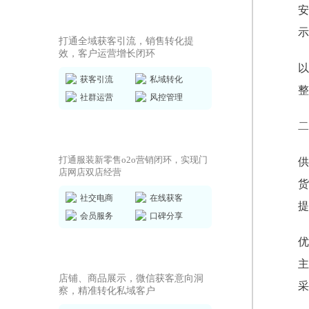
安
私域运营SCRM
示
打通全域获客引流，销售转化提
效，客户运营增长闭环
以
获客引流
私域转化
整
社群运营
风控管理
二
商城小程序
打通服装新零售o2o营销闭环，实现门
供
店网店双店经营
货
社交电商
在线获客
提
会员服务
口碑分享
优
AI获客小程序
主
店铺、商品展示，微信获客意向洞
采
察，精准转化私域客户