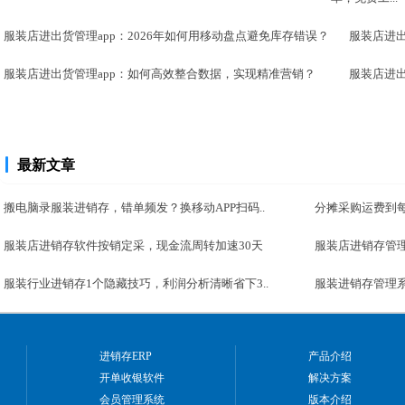
服装店进出货管理app：2026年如何用移动盘点避免库存错误？
服装店进出
服装店进出货管理app：如何高效整合数据，实现精准营销？
服装店进出
最新文章
搬电脑录服装进销存，错单频发？换移动APP扫码..
分摊采购运费到每
服装店进销存软件按销定采，现金流周转加速30天
服装店进销存管理
服装行业进销存1个隐藏技巧，利润分析清晰省下3..
服装进销存管理系
进销存ERP
产品介绍
开单收银软件
解决方案
会员管理系统
版本介绍