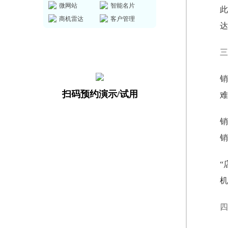
微网站
智能名片
此
商机雷达
客户管理
达
三
销
扫码预约演示/试用
难
销
销
“
机
四