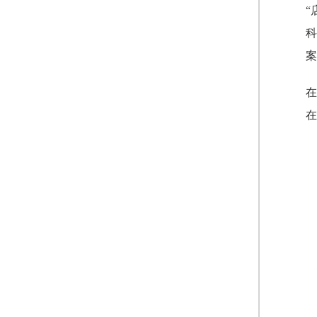
“
科
案
在
在