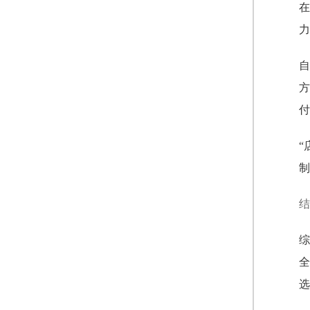
在
力
自
方
付
“
制
结
综
全
选