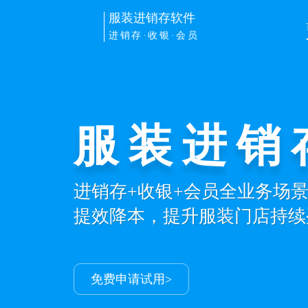
服装进销存软件
进销存·收银·会员
服装进销
开单收银
进销存+收银+会员全业务场
PC/手机/平板/pos多端同步
提效降本，提升服装门店持续
自动记账、统计导购业绩提成
免费申请试用>
免费申请试用>