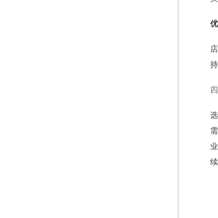
优
店
持
四
选
需
业
续