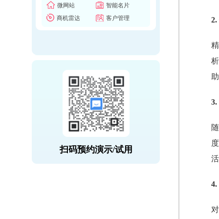
微网站
智能名片
商机雷达
客户管理
2
精
析
助
3
随
度
扫码预约演示/试用
活
4
对