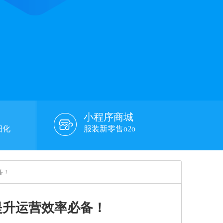
小程序商城
细化
服装新零售o2o
备！
提升运营效率必备！