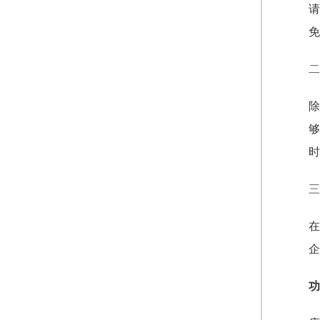
请
免
二
除
够
时
三
在
企
功