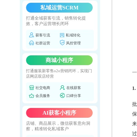
私域运营SCRM
打通全域获客引流，销售转化提
效，客户运营增长闭环
获客引流
私域转化
社群运营
风控管理
商城小程序
打通服装新零售o2o营销闭环，实现门
一
店网店双店经营
社交电商
在线获客
1
会员服务
口碑分享
批
AI获客小程序
保
店铺、商品展示，微信获客意向洞
来
察，精准转化私域客户
过