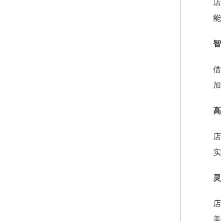
店
能
智
借
加
高
店
实
灵
店
美