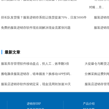
对账，月...
排长队发货慢？服装进销存系统让拣货提速70%，日发5000件
服装进销
免费的服装进销存软件现在就解决现金流紧张问题
服装进销
最新文章
服装库存管理软件移动盘点，拒人工，效率翻3倍
大促爆仓与断货之
搬电脑录服装进销存，错单频发？换移动APP扫码..
分摊采购运费到每
服装店进销存软件按销定采，现金流周转加速30天
服装店进销存管理
进销存ERP
产品介绍