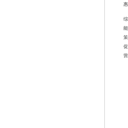
惠
综
能
策
促
营