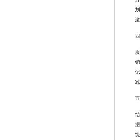
划
这
四
服
销
记
减
五
结
据
统