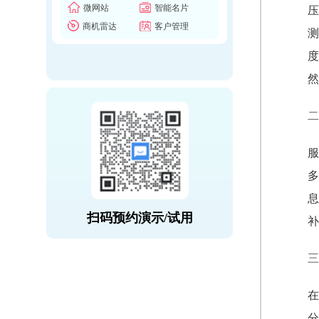
微网站
智能名片
压
商机雷达
客户管理
测
度
然
二
服
多
息
扫码预约演示/试用
补
三
在
分