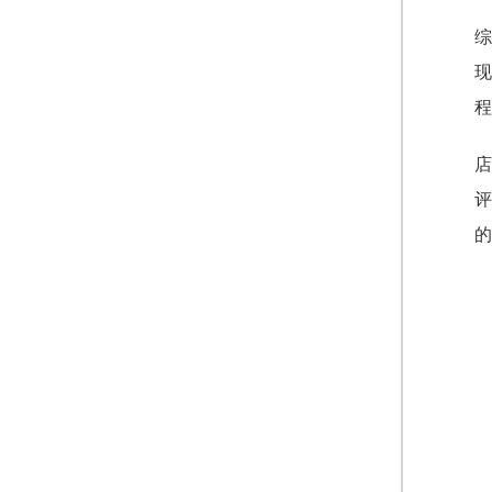
综
现
程
店
评
的