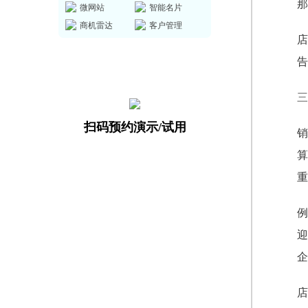
那
微网站
智能名片
商机雷达
客户管理
店
告
三
扫码预约演示/试用
销
算
重
例
迎
企
店