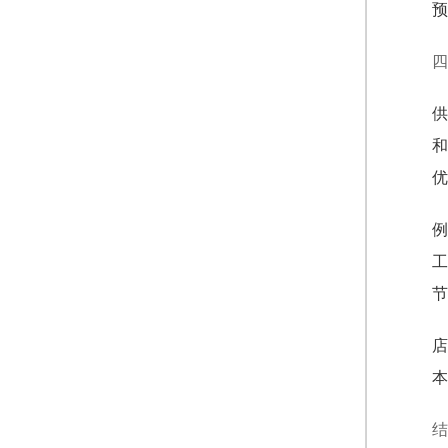
预
四
供
和
优
例
工
节
店
本
结