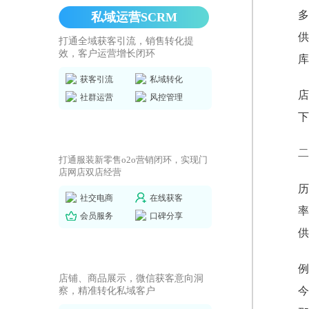
多
私域运营SCRM
供
打通全域获客引流，销售转化提
效，客户运营增长闭环
库
获客引流
私域转化
店
社群运营
风控管理
下
商城小程序
二
打通服装新零售o2o营销闭环，实现门
店网店双店经营
历
社交电商
在线获客
率
会员服务
口碑分享
供
AI获客小程序
例
店铺、商品展示，微信获客意向洞
今
察，精准转化私域客户