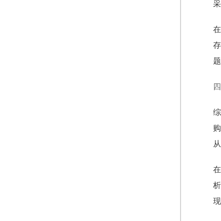
采
在
存
题
四
综
购
从
在
析
现