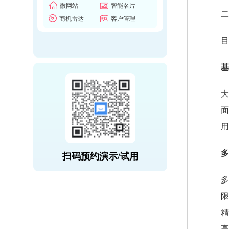
微网站
智能名片
二
商机雷达
客户管理
目
基
大
面
用
多
扫码预约演示/试用
多
限
精
高