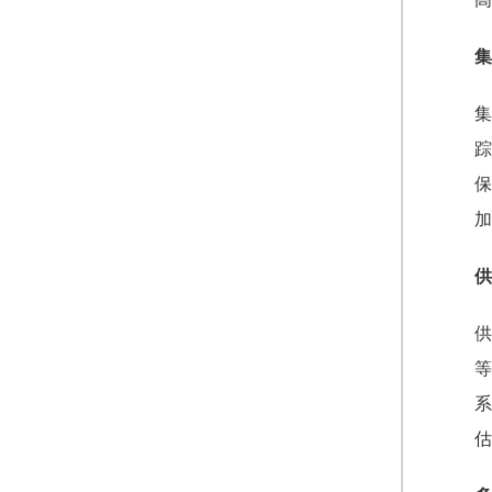
集
集
踪
保
加
供
供
等
系
估