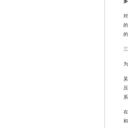
多
对
的
的
三
为
某
压
系
在
和