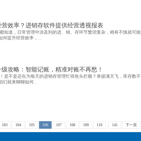
经营效率？进销存软件提供经营透视报表
都知道，日常管理中涉及到的进、销、存环节繁琐复杂，稍有不慎就可能
何提升经营效率，...
升级攻略：智能记账，精准对账不再愁！
！是不是还在为每天的进销存管理忙得焦头烂额？单据满天飞，库存数不
们就来聊聊如何...
103
104
105
106
107
108
109
110
..
141
下一页