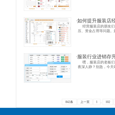
·
如何提升服装店
经营服装店的朋友们
压、资金占用等问题。如
·
服装行业进销存
嘿，服装店的老板们
夜深人静？别急，今天咱
842条
上一页
1
..
102