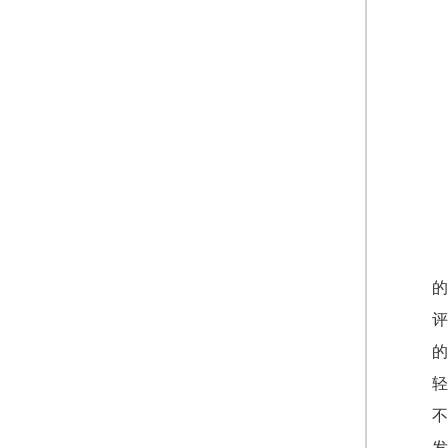
的
评
的
轻
不
发