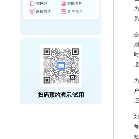
微网站
智能名片
为
商机雷达
客户管理
员
会
期
时
运
为
户
扫码预约演示/试用
还
如
每
短