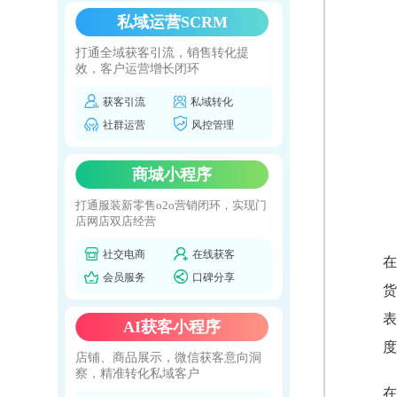
私域运营SCRM
打通全域获客引流，销售转化提
效，客户运营增长闭环
获客引流
私域转化
社群运营
风控管理
商城小程序
打通服装新零售o2o营销闭环，实现门
店网店双店经营
社交电商
在线获客
在
会员服务
口碑分享
货
表
AI获客小程序
度
店铺、商品展示，微信获客意向洞
察，精准转化私域客户
在