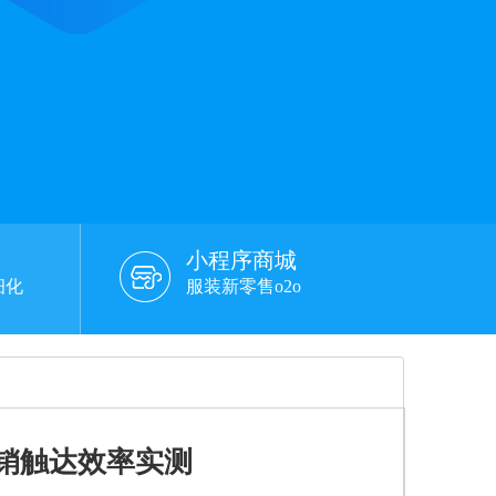
小程序商城
细化
服装新零售o2o
销触达效率实测