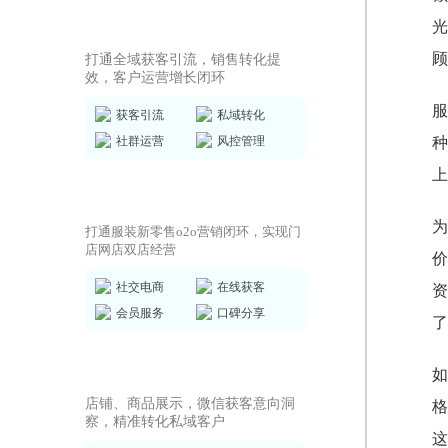
私域运营SCRM
光
顾
打通全域获客引流，销售转化提
效，客户运营增长闭环
服
获客引流
私域转化
社群运营
风控管理
种
上
商城小程序
为
打通服装新零售o2o营销闭环，实现门
店网店双店经营
价
社交电商
在线获客
资
会员服务
口碑分享
了
AI获客小程序
如
店铺、商品展示，微信获客意向洞
格
察，精准转化私域客户
这