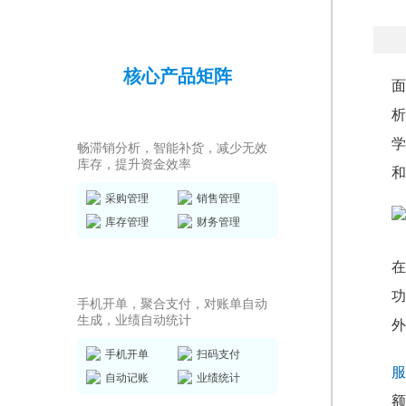
核心产品矩阵
面
析
进销存ERP
学
畅滞销分析，智能补货，减少无效
库存，提升资金效率
和
采购管理
销售管理
库存管理
财务管理
在
销售收银系统
功
手机开单，聚合支付，对账单自动
生成，业绩自动统计
外
手机开单
扫码支付
服
自动记账
业绩统计
额