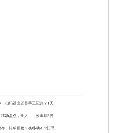
，扫码进出还是手工记账？1天..
件移动盘点，拒人工，效率翻3倍
存，错单频发？换移动APP扫码..