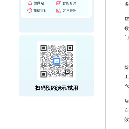
微网站
智能名片
多
商机雷达
客户管理
店
数
门
二
除
工
仓
扫码预约演示/试用
店
自
效