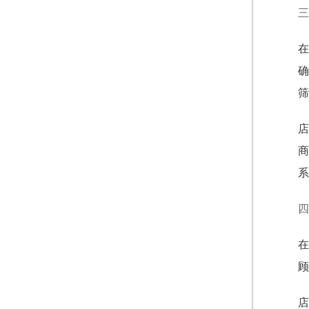
三
在
确
筛
店
商
系
四
在
顾
店