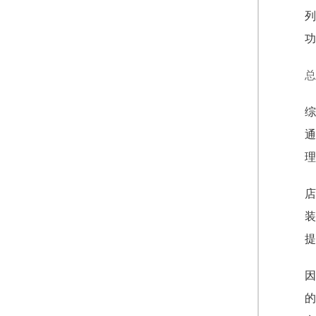
列
功
总
综
通
理
店
装
提
因
的