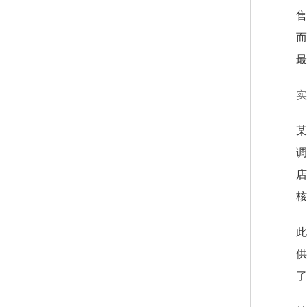
售
而
最
实
某
调
店
核
此
供
了