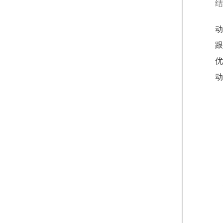
结
动
跟
优
动