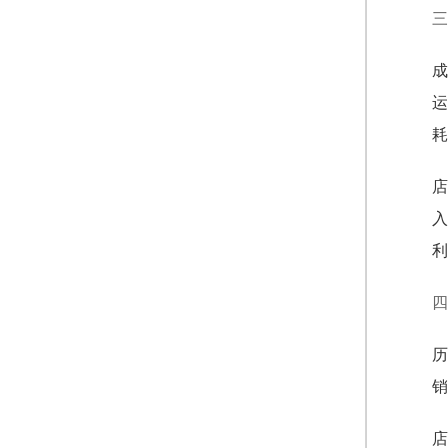
三
成
运
耗
店
入
利
四
历
销
店