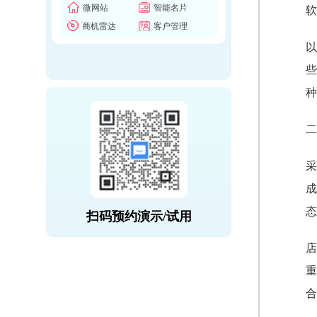
微网站
智能名片
软
商机雷达
客户管理
以
些
种
二
采
成
态
扫码预约演示/试用
店
重
合